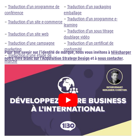
–
Traduction d’un programme de
–
Traduction d’un packaging
conférence
emballage
–
Traduction d’un programme e-
–
Traduction d’un site e-commerce
learning
–
Traduction d’un sous titrage
–
Traduction d’un site web
doublage vidéo
–
Traduction d’une campagne
–
Traduction d’un certificat de
marketing
conformité
Pour tout savoir sur l’identité de marque, nous vous invitons à
télécharger
–
Traduction d’une étude de
notre livre blanc sur l’Acquisition Strategy Design
et à
nous contacter
.
marché