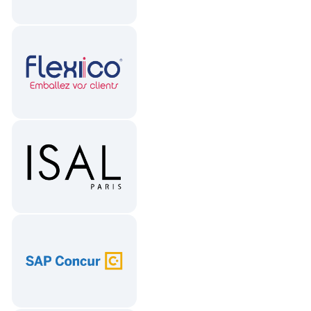
200
leads générés en 3
mois