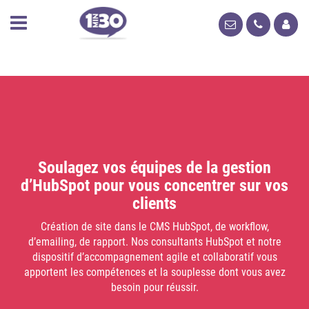
Soulagez vos équipes de la gestion
d’HubSpot pour vous concentrer sur vos
clients
Création de site dans le CMS HubSpot, de workflow,
d’emailing, de rapport. Nos consultants HubSpot et notre
dispositif d’accompagnement agile et collaboratif vous
apportent les compétences et la souplesse dont vous avez
besoin pour réussir.