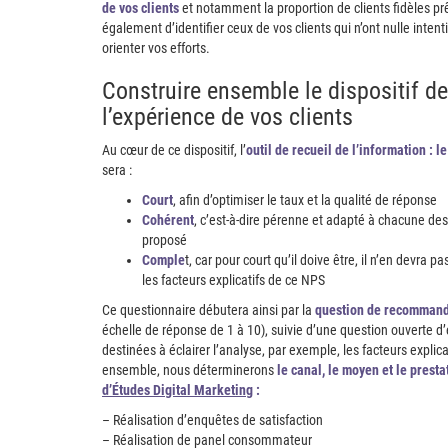
de vos clients
et notamment la proportion de clients fidèles 
également d’identifier ceux de vos clients qui n’ont nulle inten
orienter vos efforts.
Construire ensemble le dispositif d
l’expérience de vos clients
Au cœur de ce dispositif, l’
outil de recueil de l’information : l
sera :
Court
, afin d’optimiser le taux et la qualité de réponse
Cohérent
, c’est-à-dire pérenne et adapté à chacune des
proposé
Comple
t, car pour court qu’il doive être, il n’en devra
les facteurs explicatifs de ce NPS
Ce questionnaire débutera ainsi par la
question de recommand
échelle de réponse de 1 à 10), suivie d’une question ouverte d
destinées à éclairer l’analyse, par exemple, les facteurs explic
ensemble, nous déterminerons
le canal, le moyen et le presta
d’Études Digital Marketing
:
– Réalisation d’enquêtes de satisfaction
– Réalisation de panel consommateur