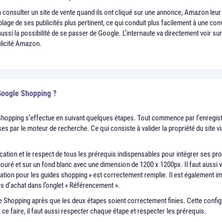
 à consulter un site de vente quand ils ont cliqué sur une annonce, Amazon leur 
ciblage de ses publicités plus pertinent, ce qui conduit plus facilement à une 
ussi la possibilité de se passer de Google. L’internaute va directement voir su
blicité Amazon.
Google Shopping ?
e Shopping s’effectue en suivant quelques étapes. Tout commence par l’enregi
s par le moteur de recherche. Ce qui consiste à valider la propriété du site vi
cation et le respect de tous les prérequis indispensables pour intégrer ses pr
touré et sur un fond blanc avec une dimension de 1200 x 1200px. Il faut aussi v
cation pour les guides shopping » est correctement remplie. Il est également i
 d’achat dans l’onglet « Référencement ».
le Shopping après que les deux étapes soient correctement finies. Cette conf
ce faire, il faut aussi respecter chaque étape et respecter les prérequis.