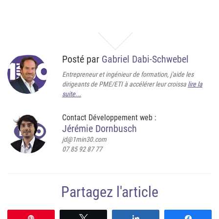
Posté par
Gabriel Dabi-Schwebel
Entrepreneur et ingénieur de formation, j'aide les
dirigeants de PME/ETI à accélérer leur croissa
lire la
suite...
Contact Développement web :
Jérémie Dornbusch
jd@1min30.com
07 85 92 87 77
Partagez l'article
Épingle
Tweetez
Partagez
Partag