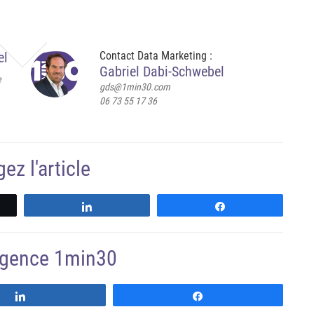
el
Contact Data Marketing :
Gabriel Dabi-Schwebel
e
gds@1min30.com
06 73 55 17 36
ez l'article
z
Partagez
Partagez
'agence 1min30
Suivre
Suivre