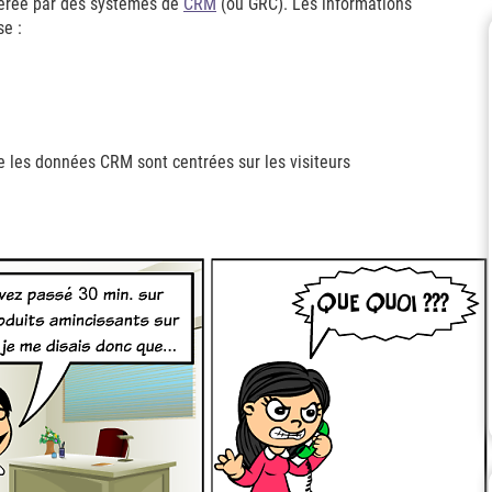
 gérée par des systèmes de
CRM
(ou GRC). Les informations
se :
les données CRM sont centrées sur les visiteurs