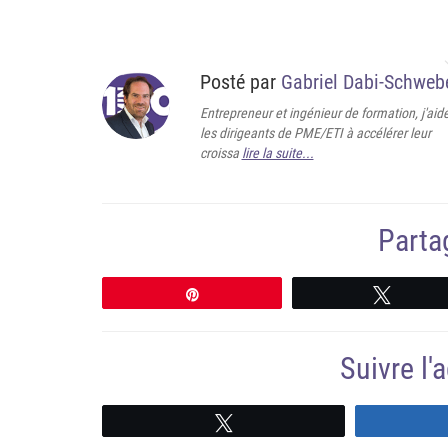
Posté par
Gabriel Dabi-Schweb
Entrepreneur et ingénieur de formation, j'aid
les dirigeants de PME/ETI à accélérer leur
croissa
lire la suite...
Partag
Épingle
Tweete
Suivre l
Suivre