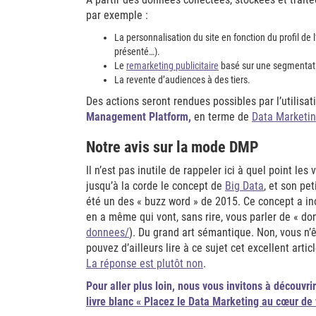
par exemple :
La personnalisation du site en fonction du profil d
présenté…).
Le
remarketing publicitaire
basé sur une segmentati
La revente d’audiences à des tiers.
Des actions seront rendues possibles par l’utilis
Management Platform,
en terme de
Data Marketi
Notre avis sur la mode DMP
Il n’est pas inutile de rappeler ici à quel point le
jusqu’à la corde le concept de
Big Data
, et son pe
été un des « buzz word » de 2015. Ce concept a ino
en a même qui vont, sans rire, vous parler de « don
donnees/
). Du grand art sémantique. Non, vous n’ê
pouvez d’ailleurs lire à ce sujet cet excellent artic
La réponse est plutôt non
.
Pour aller plus loin,
nous vous invitons à découvri
livre blanc « Placez le Data Marketing au cœur de 