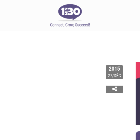
2015
27/DÉC