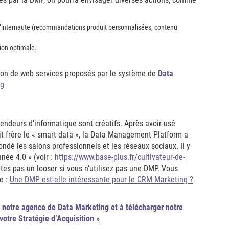
e l’internaute (recommandations produit personnalisées, contenu
on optimale.
ation de web services proposés par le système de
Data
ng
s vendeurs d’informatique sont créatifs. Après avoir usé
tit frère le « smart data », la Data Management Platform a
ndé les salons professionnels et les réseaux sociaux. Il y
née 4.0 » (voir :
https://www.base-plus.fr/cultivateur-de-
tes pas un looser si vous n’utilisez pas une DMP. Vous
le :
Une DMP est-elle intéressante pour le CRM Marketing ?
r notre
agence de Data Marketing
et à télécharger
notre
votre Stratégie d’Acquisition »