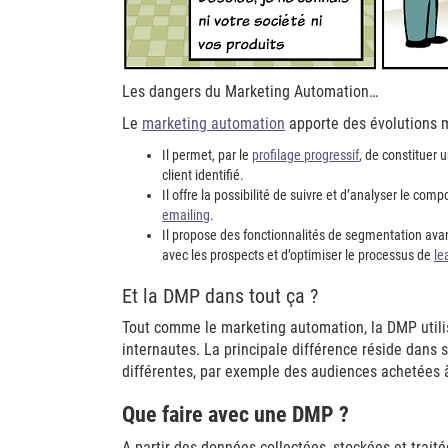
Les dangers du Marketing Automation…
Le
marketing automation
apporte des évolutions m
Il permet, par le
profilage progressif
, de constituer 
client identifié.
Il offre la possibilité de suivre et d’analyser le co
emailing
.
Il propose des fonctionnalités de segmentation ava
avec les prospects et d’optimiser le processus de
le
Et la DMP dans tout ça ?
Tout comme le marketing automation, la DMP utili
internautes. La principale différence réside dans 
différentes, par exemple des audiences achetées à
Que faire avec une DMP ?
A partir des données collectées, stockées et trait