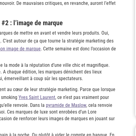
ouvoir. De mauvaises critiques, en revanche, auront l’effet
 #2 : l’image de marque
arques de mettre en avant et vendre leurs produits. Oui,
e
. C’est autour de ça que tourne la stratégie marketing des
son image de marque
. Cette semaine est donc l’occasion de
de la mode à la réputation d’une ville chic et magnifique.
e. A chaque édition, les marques dénichent des lieux
i, émerveillant à coup sûr les spectateurs.
ent au cœur de leur stratégie marketing. Parce que lorsque
n smoking
Yves Saint Laurent
, ce n’est pas vraiment pour
qu’elle renvoie. Dans la
pyramide de Maslow
, cela renvoie
soi. Ces marques de luxe sont enrobées d’un Lore
ccasion de renforcer leurs images de marques en jouant sur
main à la poche. Ou plutôt à vider le compte en banque. En