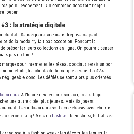
euros pour l’événement ! On comprend donc tout l’enjeu
se louper.
3 : la stratégie digitale
 digital ! De nos jours, aucune entreprise ne peut
uxe et de la mode n’y fait pas exception. Pendant la
de présenter leurs collections en ligne. On pourrait penser
ais pas du tout !
 marques sur internet et les réseaux sociaux ferait un bon
a même étude, les clients de la marque seraient à 42%
négligeable donc. Les défilés se sont alors plus orientés
fluenceurs
. À l’heure des réseaux sociaux, la stratégie
cher une autre cible, plus jeunes. Mais ils jouent
énement. Les influenceurs sont donc choisis avec choix et
e au dernier rang ! Avec un
hashtag
bien choisi, le trafic est
 grandiose à la fashion week : les décors, les tenues, la