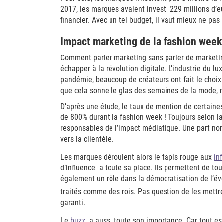
2017, les marques avaient investi 229 millions d’
financier. Avec un tel budget, il vaut mieux ne pas 
Impact marketing de la fashion week #
Comment parler marketing sans parler de marketing
échapper à la révolution digitale. L’industrie du l
pandémie, beaucoup de créateurs ont fait le choix 
que cela sonne le glas des semaines de la mode, m
D’après une étude, le taux de mention de certaines
de 800% durant la fashion week ! Toujours selon l
responsables de l’impact médiatique. Une part non 
vers la clientèle.
Les marques déroulent alors le tapis rouge aux
in
d’influence a toute sa place. Ils permettent de tou
également un rôle dans la démocratisation de l’év
traités comme des rois. Pas question de les mettr
garanti.
Le
buzz
a aussi toute son importance. Car tout est