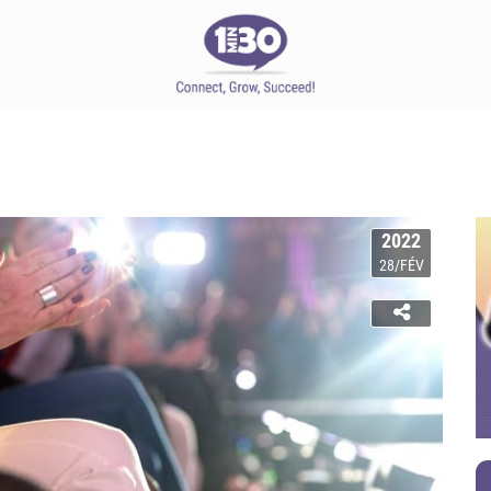
2022
28/FÉV