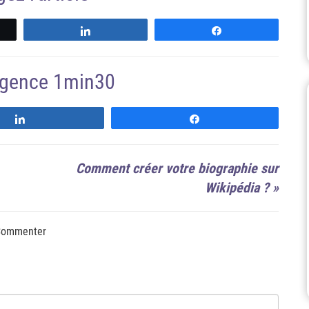
z
Partagez
Partagez
'agence 1min30
Suivre
Suivre
Comment créer votre biographie sur
Wikipédia ?
»
ommenter