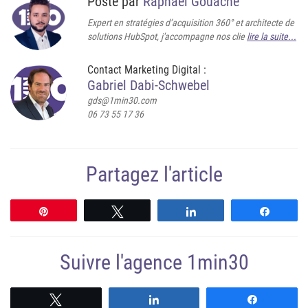
Posté par
Raphaël Gouache
Expert en stratégies d’acquisition 360° et architecte de
solutions HubSpot, j'accompagne nos clie
lire la suite...
Contact Marketing Digital :
Gabriel Dabi-Schwebel
gds@1min30.com
06 73 55 17 36
Partagez l'article
Épingle
Tweetez
Partagez
Partag
Suivre l'agence 1min30
Suivre
Suivre
Suivre