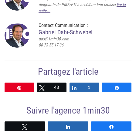
dirigeants de PME/ETI à accélérer leur croissa
lire la
suite...
Contact Communication :
Gabriel Dabi-Schwebel
gds@1min30.com
06 73 55 17 36
Partagez l'article
Épingle
Tweetez
43
Partagez
1
Partag
Suivre l'agence 1min30
Suivre
Suivre
Suivre