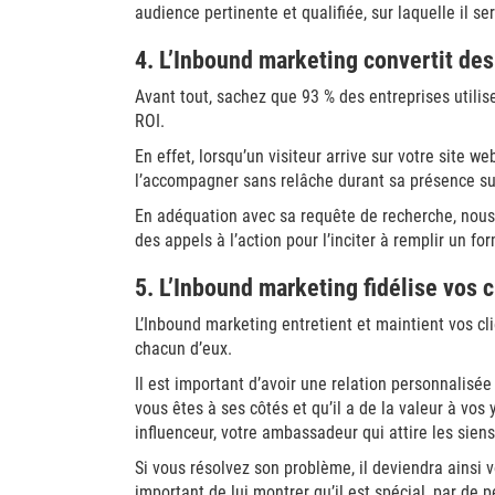
audience pertinente et qualifiée, sur laquelle il se
4. L’Inbound marketing convertit des
Avant tout, sachez que 93 % des entreprises utilis
ROI.
En effet, lorsqu’un visiteur arrive sur votre site we
l’accompagner sans relâche durant sa présence sur 
En adéquation avec sa requête de recherche, nous 
des appels à l’action pour l’inciter à remplir un fo
5. L’Inbound marketing fidélise vos c
L’Inbound marketing entretient et maintient vos c
chacun d’eux.
Il est important d’avoir une relation personnalisé
vous êtes à ses côtés et qu’il a de la valeur à vos
influenceur, votre ambassadeur qui attire les sien
Si vous résolvez son problème, il deviendra ainsi v
important de lui montrer qu’il est spécial, par de 