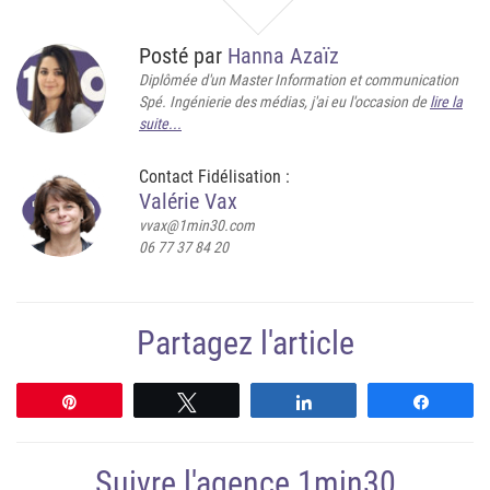
Posté par
Hanna Azaïz
Diplômée d'un Master Information et communication
Spé. Ingénierie des médias, j'ai eu l'occasion de
lire la
suite...
Contact Fidélisation :
Valérie Vax
vvax@1min30.com
06 77 37 84 20
Partagez l'article
Épingle
Tweetez
Partagez
Partag
Suivre l'agence 1min30