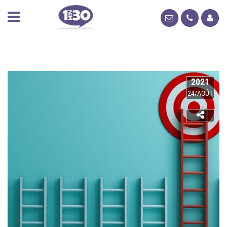
2021
24/AOÛT