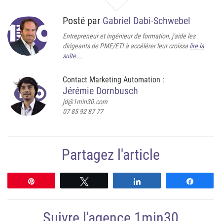
Posté par
Gabriel Dabi-Schwebel
Entrepreneur et ingénieur de formation, j'aide les
dirigeants de PME/ETI à accélérer leur croissa
lire la
suite...
Contact Marketing Automation :
Jérémie Dornbusch
jd@1min30.com
07 85 92 87 77
Partagez l'article
Épingle
Tweetez
Partagez
Partag
Suivre l'agence 1min30