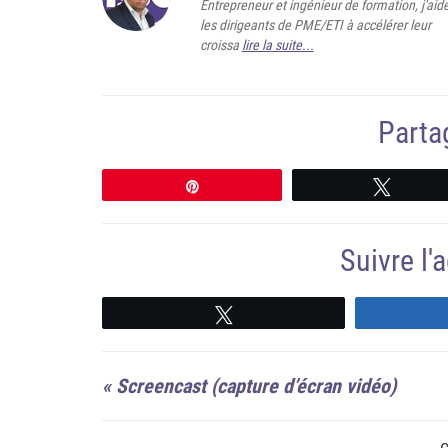
Entrepreneur et ingénieur de formation, j'aid
les dirigeants de PME/ETI à accélérer leur
croissa
lire la suite...
Partag
Épingle
Tweete
Suivre l
Suivre
«
Screencast (capture d’écran vidéo)