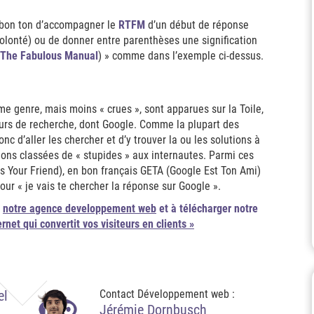
e bon ton d’accompagner le
RTFM
d’un début de réponse
volonté) ou de donner entre parenthèses une signification
The Fabulous Manual
) » comme dans l’exemple ci-dessus.
e genre, mais moins « crues », sont apparues sur la Toile,
rs de recherche, dont Google. Comme la plupart des
nc d’aller les chercher et d’y trouver la ou les solutions à
ions classées de « stupides » aux internautes. Parmi ces
Is Your Friend), en bon français GETA (Google Est Ton Ami)
r « je vais te chercher la réponse sur Google ».
r
notre agence developpement web
et à télécharger notre
et qui convertit vos visiteurs en clients »
el
Contact Développement web :
Jérémie Dornbusch