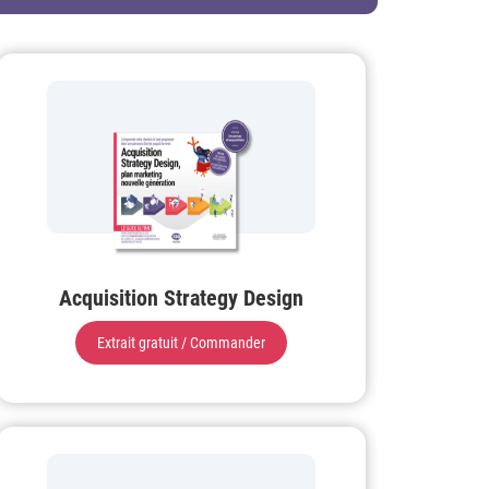
Acquisition Strategy Design
Extrait gratuit / Commander