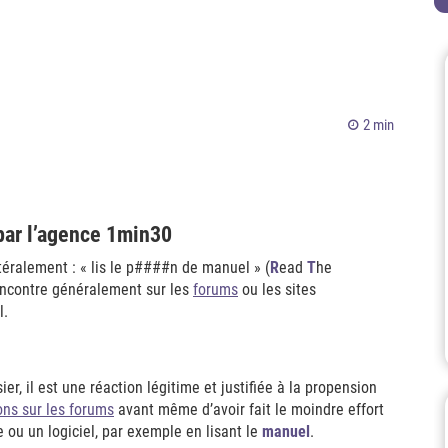
2 min
 par l’agence 1min30
téralement : « lis le p####n de manuel » (
R
ead
T
he
rencontre généralement sur les
forums
ou les sites
l.
er, il est une réaction légitime et justifiée à la propension
ons sur les forums
avant même d’avoir fait le moindre effort
ou un logiciel, par exemple en lisant le
manuel
.