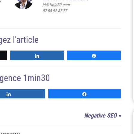
e
jd@1min30.com
07 85 92 87 77
ez l'article
z
Partagez
Partagez
'agence 1min30
Suivre
Suivre
Negative SEO
»