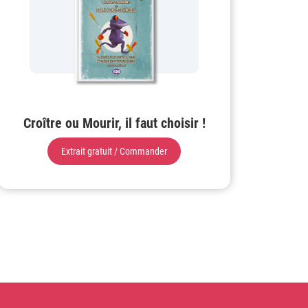
Croître ou Mourir, il faut choisir !
Extrait gratuit / Commander