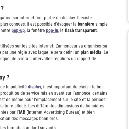
 ?
gation sur internet font partie du display. Il existe
 plus connues, il est possible d’évoquer la
bannière
simple
fenêtre
pop-up
, la fenêtre
pop-In
, le
flash transparent
,
lisées sur les sites internet. L’annonceur va organiser sa
 par une régie avec laquelle sera défini un
plan média
. Le
equel délivrera à intervalles réguliers un rapport de
ay ?
 de la publicité
display
, il est important de choisir le bon
e produit ou de service mis en avant sur l’annonce, certains
 est de même pour l’emplacement sur le site et la période
licitaire alloué. Les différentes dimensions de bannières
ies par l’
IAB
(Internet Advertising Bureau) et bien
réation des messages bannières.
r les formats standard suivants :