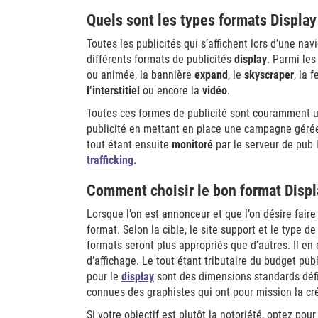
Quels sont les types formats Display
Toutes les publicités qui s’affichent lors d’une navi
différents formats de publicités
display
. Parmi les
ou animée, la bannière
expand
, le
skyscraper
, la 
l’interstitiel
ou encore la
vidéo
.
Toutes ces formes de publicité sont couramment uti
publicité en mettant en place une campagne gérée
tout étant ensuite
monitoré
par le serveur de pub l
trafficking
.
Comment choisir le bon format Displ
Lorsque l’on est annonceur et que l’on désire faire
format. Selon la cible, le site support et le type d
formats seront plus appropriés que d’autres. Il en
d’affichage. Le tout étant tributaire du budget pub
pour le
display
sont des dimensions standards défin
connues des graphistes qui ont pour mission la c
Si votre objectif est plutôt la notoriété, optez pou