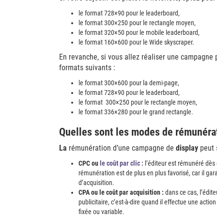
le format 728×90 pour le leaderboard,
le format 300×250 pour le rectangle moyen,
le format 320×50 pour le mobile leaderboard,
le format 160×600 pour le Wide skyscraper.
En revanche, si vous allez réaliser une campagne pu
formats suivants :
le format 300×600 pour la demi-page,
le format 728×90 pour le leaderboard,
le format 300×250 pour le rectangle moyen,
le format 336×280 pour le grand rectangle.
Quelles sont les modes de rémunéra
La
rémunération d’une campagne de
display
peut s
CPC ou
le coût par clic :
l’éditeur est rémunéré dès 
rémunération est de plus en plus favorisé, car il ga
d’acquisition.
CPA ou le coût par acquisition :
dans ce cas, l’édit
publicitaire, c’est-à-dire quand il effectue une actio
fixée ou variable.