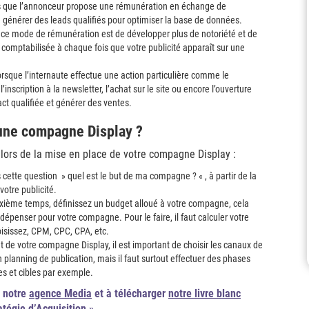
 que l’annonceur propose une rémunération en échange de
de générer des leads qualifiés pour optimiser la base de données.
e ce mode de rémunération est de développer plus de notoriété et de
comptabilisée à chaque fois que votre publicité apparaît sur une
orsque l’internaute effectue une action particulière comme le
inscription à la newsletter, l’achat sur le site ou encore l’ouverture
act qualifiée et générer des ventes.
 une compagne Display ?
lors de la mise en place de votre compagne Display :
us cette question » quel est le but de ma compagne ? « , à partir de la
votre publicité.
euxième temps, définissez un budget alloué à votre compagne, cela
penser pour votre compagne. Pour le faire, il faut calculer votre
isissez, CPM, CPC, CPA, etc.
de votre compagne Display, il est important de choisir les canaux de
n planning de publication, mais il faut surtout effectuer des phases
es et cibles par exemple.
r notre
agence Media
et à télécharger
notre livre blanc
atégie d’Acquisition »