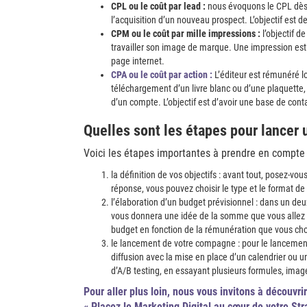
CPL ou le coût par lead :
nous évoquons le CPL dès
l’acquisition d’un nouveau prospect. L’objectif est 
CPM ou le coût par mille impressions :
l’objectif d
travailler son image de marque. Une impression est 
page internet.
CPA ou le coût par action :
L’éditeur est rémunéré l
téléchargement d’un livre blanc ou d’une plaquette, l’
d’un compte. L’objectif est d’avoir une base de cont
Quelles sont les étapes pour lancer
Voici les étapes importantes à prendre en compte 
la définition de vos objectifs : avant tout, posez-vo
réponse, vous pouvez choisir le type et le format de 
l’élaboration d’un budget prévisionnel : dans un d
vous donnera une idée de la somme que vous allez dé
budget en fonction de la rémunération que vous cho
le lancement de votre compagne : pour le lancement 
diffusion avec la mise en place d’un calendrier ou u
d’A/B testing, en essayant plusieurs formules, imag
Pour aller plus loin,
nous vous invitons à découvri
« Placez le Marketing Digital au cœur de votre Str