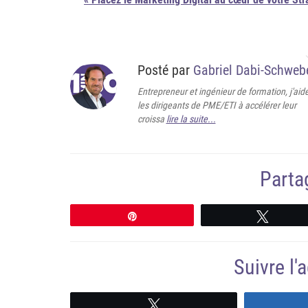
Posté par
Gabriel Dabi-Schweb
Entrepreneur et ingénieur de formation, j'aid
les dirigeants de PME/ETI à accélérer leur
croissa
lire la suite...
Partag
Épingle
Tweete
Suivre l
Suivre