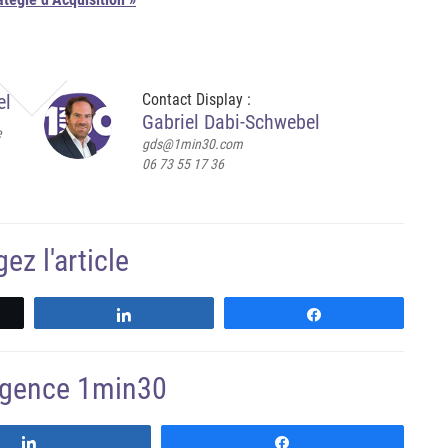
el
Contact Display :
Gabriel Dabi-Schwebel
e
gds@1min30.com
06 73 55 17 36
ez l'article
z
Partagez
Partagez
'agence 1min30
Suivre
Suivre