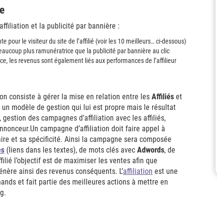
re
affiliation et la publicité par bannière :
 pour le visiteur du site de l’affilié (voir les 10 meilleurs… ci-dessous)
e beaucoup plus ramunératrice que la publicité par bannière au clic
nce, les revenus sont également liés aux performances de l’affilieur
on consiste à gérer la mise en relation entre les
Affiliés
et
un modèle de gestion qui lui est propre mais le résultat
gestion des campagnes d’affiliation avec les affiliés,
’annonceur.Un campagne d’affiliation doit faire appel à
faire et sa spécificité. Ainsi la campagne sera composée
es
(liens dans les textes), de mots clés avec
Adwords
, de
affilié l’objectif est de maximiser les ventes afin que
génère ainsi des revenus conséquents. L’
affiliation
est une
ands et fait partie des meilleures actions à mettre en
g.