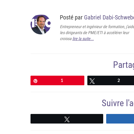
Posté par
Gabriel Dabi-Schweb
Entrepreneur et ingénieur de formation, j'aid
les dirigeants de PME/ETI à accélérer leur
croissa
lire la suite...
Partag
Épingle
1
Tweetez
2
Suivre l
Suivre