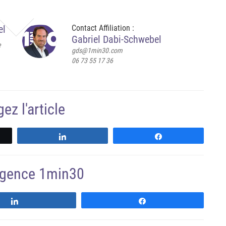
el
Contact Affiliation :
Gabriel Dabi-Schwebel
e
gds@1min30.com
06 73 55 17 36
ez l'article
Partagez
Partagez
'agence 1min30
Suivre
Suivre