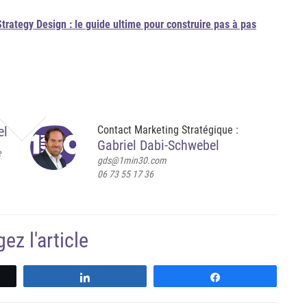
trategy Design : le guide ultime pour construire pas à pas
el
Contact Marketing Stratégique :
Gabriel Dabi-Schwebel
e
gds@1min30.com
06 73 55 17 36
ez l'article
z
Partagez
Partagez