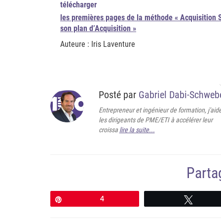
télécharger
les premières pages de la méthode « Acquisition S
son plan d’Acquisition »
Auteure :
Iris Laventure
Posté par
Gabriel Dabi-Schweb
Entrepreneur et ingénieur de formation, j'aid
les dirigeants de PME/ETI à accélérer leur
croissa
lire la suite...
Partag
Épingle
4
Tweete