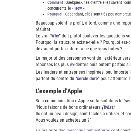
Comment
: Quelques-unes d’entre elles savent “comme
concurrents, le
« How »
.
Pourquoi
: Cependant, elles sont très peu nombreuse
Beaucoup voient le profit, à tord, comme une réponse
résultat.
Le vrai “
Why
” doit plutôt soulever les questions su
Pourquoi la structure existe-t-elle ? Pourquoi est
devraient porter intérêt à ce que vous faites ?
La majorité des personnes vont de l’extérieur vers
réponses les plus évidentes puis butent parfois sur
Les leaders et entreprises inspirées, peu importe l
partent du centre du “
cercle doré
” pour atteindre l
L’exemple d’Apple
Si la communication d’Apple se faisait dans le “sen
“Nous faisons de bons ordinateurs
(
What
)
.
Ils ont un beau design, sont faciles à utiliser et c
Vous voulez en achetez un ?”
La majorité des
messages publicitaires
sont const