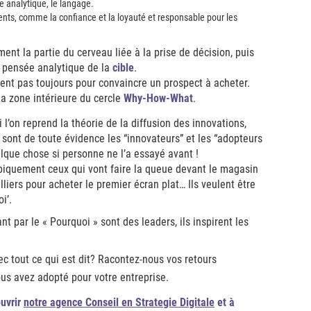
e analytique, le langage.
nts, comme la confiance et la loyauté et responsable pour les
ent la partie du cerveau liée à la prise de décision, puis
e pensée analytique de la
cible
.
isent pas toujours pour convaincre un prospect à acheter.
la zone intérieure du cercle
Why-How-What
.
si l’on reprend la théorie de la diffusion des innovations,
” sont de toute évidence les “innovateurs” et les “adopteurs
lque chose si personne ne l’a essayé avant !
piquement ceux qui vont faire la queue devant le magasin
liers pour acheter le premier écran plat… Ils veulent être
i’.
par le « Pourquoi » sont des leaders, ils inspirent les
c tout ce qui est dit? Racontez-nous vos retours
us avez adopté pour votre entreprise.
ouvrir
notre agence Conseil en Strategie Digitale
et à