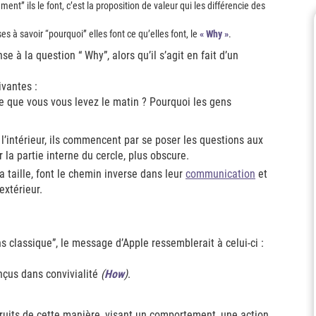
nt” ils le font, c’est la proposition de valeur qui les différencie des
s à savoir “pourquoi” elles font ce qu’elles font, le
« Why »
.
 à la question “ Why”, alors qu’il s’agit en fait d’un
ivantes :
-ce que vous vous levez le matin ? Pourquoi les gens
 l’intérieur, ils commencent par se poser les questions aux
 la partie interne du cercle, plus obscure.
a taille, font le chemin inverse dans leur
communication
et
’extérieur.
s classique”, le message d’Apple ressemblerait à celui-ci :
onçus dans convivialité
(
How
)
.
ruits de cette manière, visant un comportement, une action