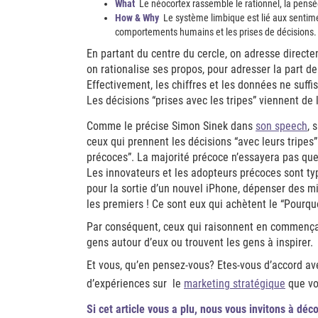
What
Le néocortex rassemble le rationnel, la pensé
How & Why
Le système limbique est lié aux sentime
comportements humains et les prises de décisions.
En partant du centre du cercle, on adresse directem
on rationalise ses propos, pour adresser la part d
Effectivement, les chiffres et les données ne suff
Les décisions “prises avec les tripes” viennent de 
Comme le précise Simon Sinek dans
son speech
, 
ceux qui prennent les décisions “avec leurs tripes
précoces”. La majorité précoce n’essayera pas que
Les innovateurs et les adopteurs précoces sont ty
pour la sortie d’un nouvel iPhone, dépenser des mil
les premiers ! Ce sont eux qui achètent le “Pourquo
Par conséquent, ceux qui raisonnent en commençant 
gens autour d’eux ou trouvent les gens à inspirer.
Et vous, qu’en pensez-vous? Etes-vous d’accord ave
d’expériences sur le
marketing stratégique
que vo
Si cet article vous a plu, nous vous invitons à déc