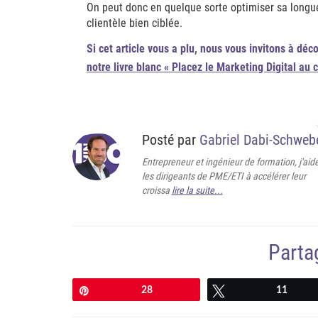
On peut donc en quelque sorte optimiser sa longue
clientèle bien ciblée.
Si cet article vous a plu, nous vous invitons à déc
notre livre blanc « Placez le Marketing Digital au 
Posté par
Gabriel Dabi-Schweb
Entrepreneur et ingénieur de formation, j'aid
les dirigeants de PME/ETI à accélérer leur
croissa
lire la suite...
Partag
Épingle
28
Tweetez
11