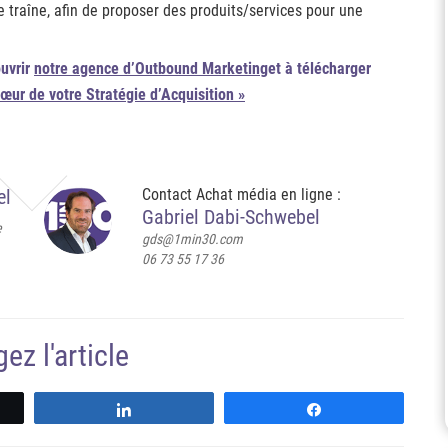
 traîne, afin de proposer des produits/services pour une
ouvrir
notre agence d’Outbound Marketing
et à télécharger
cœur de votre Stratégie d’Acquisition »
el
Contact Achat média en ligne :
Gabriel Dabi-Schwebel
e
gds@1min30.com
06 73 55 17 36
ez l'article
Partagez
Partagez