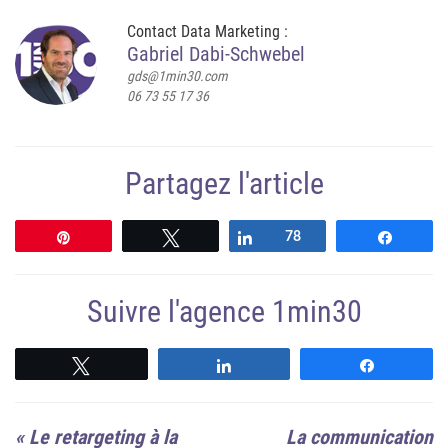
Contact Data Marketing :
Gabriel Dabi-Schwebel
gds@1min30.com
06 73 55 17 36
Partagez l'article
Épingle
Tweetez
Partagez
78
Partag
Suivre l'agence 1min30
Suivre
Suivre
Suivre
«
Le retargeting à la
La communication