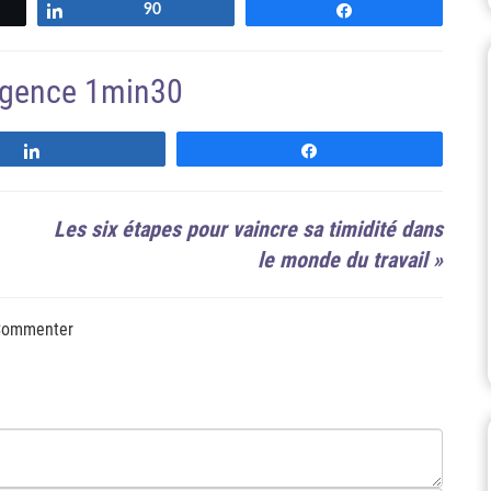
Partagez
90
Partagez
'agence 1min30
Suivre
Suivre
Les six étapes pour vaincre sa timidité dans
le monde du travail
»
ommenter