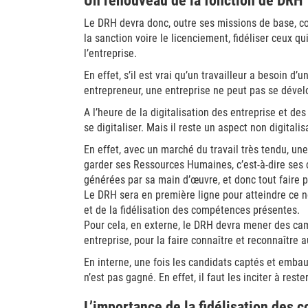
Un renouveau de la fonction de DRH
Le DRH devra donc, outre ses missions de base, 
la sanction voire le licenciement, fidéliser ceux 
l’entreprise.
En effet, s’il est vrai qu’un travailleur a besoin d’
entrepreneur, une entreprise ne peut pas se dévelo
A l’heure de la digitalisation des entreprise et de
se digitaliser. Mais il reste un aspect non digitali
En effet, avec un marché du travail très tendu, une 
garder ses Ressources Humaines, c’est-à-dire ses c
générées par sa main d’œuvre, et donc tout faire p
Le DRH sera en première ligne pour atteindre ce nouv
et de la fidélisation des compétences présentes.
Pour cela, en externe, le DRH devra mener des c
entreprise, pour la faire connaître et reconnaître a
En interne, une fois les candidats captés et embau
n’est pas gagné. En effet, il faut les inciter à rest
L’importance de la fidélisation des c