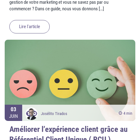
gestion de votre marketing et vous ne savez pas par ou
commencer ? Dans ce guide, nous vous donnons […]
Lire l'article
03
4 min
Josélito Tirados
JUIN
Améliorer l’expérience client grâce au
Référentiel Client Unique ( RCU )