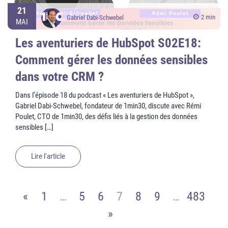
21
2 min
Gabriel Dabi-Schwebel
MAI
Les aventuriers de HubSpot S02E18:
Comment gérer les données sensibles
dans votre CRM ?
Dans l’épisode 18 du podcast « Les aventuriers de HubSpot »,
Gabriel Dabi-Schwebel, fondateur de 1min30, discute avec Rémi
Poulet, CTO de 1min30, des défis liés à la gestion des données
sensibles […]
Lire l'article
«
1
…
5
6
7
8
9
…
483
»