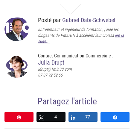
Posté par
Gabriel Dabi-Schwebel
Entrepreneur et ingénieur de formation, j'aide les
dirigeants de PME/ETI à accélérer leur croissa
lire la
suite...
Contact Communication Commerciale :
Julia Drupt
jdrupt@1min30.com
07 87 92 52 66
Partagez l'article
Épingle
Tweetez
4
Partagez
77
Partag