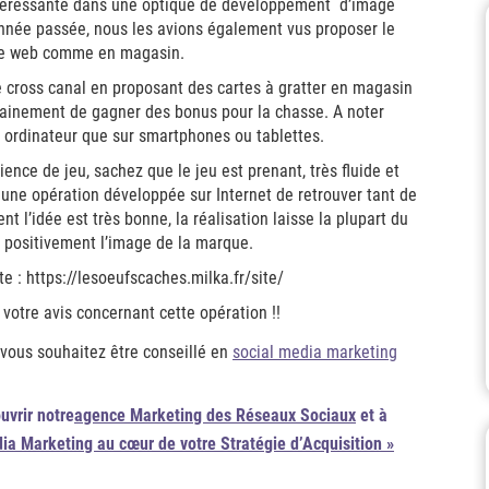
s intéressante dans une optique de développement d’image
’année passée, nous les avions également vus proposer le
r le web comme en magasin.
e cross canal en proposant des cartes à gratter en magasin
rtainement de gagner des bonus pour la chasse. A noter
r ordinateur que sur smartphones ou tablettes.
rience de jeu, sachez que le jeu est prenant, très fluide et
ur une opération développée sur Internet de retrouver tant de
nt l’idée est très bonne, la réalisation laisse la plupart du
 positivement l’image de la marque.
te : https://lesoeufscaches.milka.fr/site/
 votre avis concernant cette opération !!
 vous souhaitez être conseillé en
social media marketing
uvrir notre
agence Marketing des Réseaux Sociaux
et à
dia Marketing au cœur de votre Stratégie d’Acquisition »