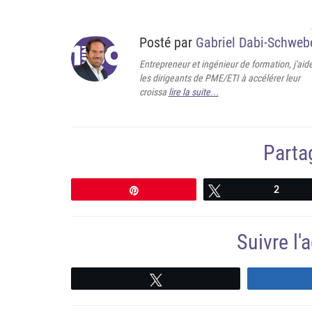
Posté par
Gabriel Dabi-Schweb
Entrepreneur et ingénieur de formation, j'aid
les dirigeants de PME/ETI à accélérer leur
croissa
lire la suite...
Partag
Épingle
Tweetez
2
Suivre l
Suivre