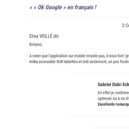
«
« Ok Google » en français !
2 C
Elisa VEILLÉ dit:
Bonjour‚
A noter que l'application sur mobile n'existe pas‚ il nous font ''
milka accessible SUR tablettes et ordi seulement‚ un peu frustr
Gabriel Dabi-Sc
En effet je confirme
optimisé vis à vis d
Excellente remarq