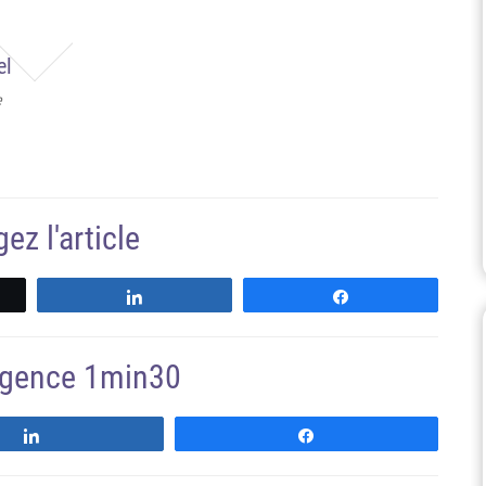
el
e
ez l'article
Partagez
Partagez
'agence 1min30
Suivre
Suivre