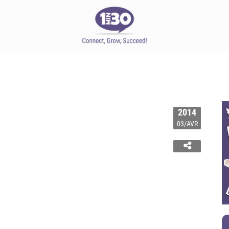
2014
03/AVR