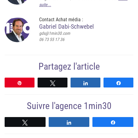
suite...
Contact Achat média :
Gabriel Dabi-Schwebel
gds@1min30.com
06 73 55 17 36
Partagez l'article
Épingle
Tweetez
Partagez
Partag
Suivre l'agence 1min30
Suivre
Suivre
Suivre