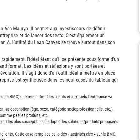
n Ash Maurya. Il permet aux investisseurs de définir
entreprise et de lancer des tests. C’est également un
lan A. L’utilité du Lean Canvas se trouve surtout dans son
 rapidement, l’idéal étant qu’il se présente sous forme d’un
and format. Les idées et réflexions y sont portées et
volution. Il s’agit donc d’un outil idéal à mettre en place
treprise est synthétisée dans les neuf cases du tableau qui
sur le BMC) que rencontrent les clients et auxquels l’entreprise va
 sa description (âge, sexe, catégorie socioprofessionnelle, etc.),
nsomme pas les produits, etc.
i sont les plus susceptibles d’adopter les solutions/produits proposées
s clients. Cette case remplace celle des « activités clés » sur le BMC,