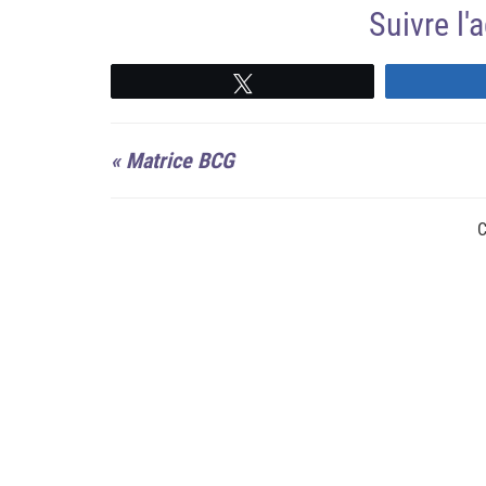
Suivre l
Suivre
«
Matrice BCG
C