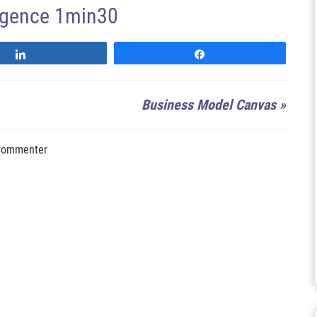
'agence 1min30
Suivre
Suivre
Business Model Canvas
»
ommenter