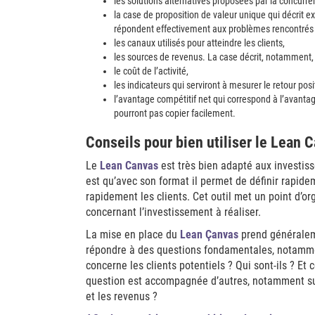
les solutions alternatives proposées par la concurr
la case de proposition de valeur unique qui décrit e
répondent effectivement aux problèmes rencontrés p
les canaux utilisés pour atteindre les clients,
les sources de revenus. La case décrit, notamment, l’
le coût de l’activité,
les indicateurs qui serviront à mesurer le retour positi
l’avantage compétitif net qui correspond à l’avantag
pourront pas copier facilement.
Conseils pour bien utiliser le Lean 
Le
Lean Canvas
est très bien adapté aux investiss
est qu’avec son format il permet de définir rapide
rapidement les clients. Cet outil met un point d’o
concernant l’investissement à réaliser.
La mise en place du
Lean Çanvas
prend généraleme
répondre à des questions fondamentales, notamme
concerne les clients potentiels ? Qui sont-ils ? E
question est accompagnée d’autres, notamment sur l
et les revenus ?