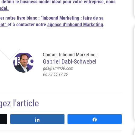
 définir le business model idéal pour votre entreprise, nous
odel.
ger notre
livre blanc : “Inbound Marketing : faire de sa
ent”
et à contacter notre
agence d’Inbound Marketing
.
Contact Inbound Marketing :
Gabriel Dabi-Schwebel
gds@1min30.com
06 73 55 17 36
ez l'article
z
Partagez
Partagez