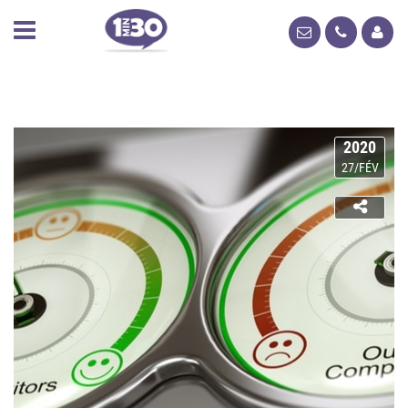
2020
27/FÉV