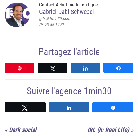
Contact Achat média en ligne :
Gabriel Dabi-Schwebel
gds@1min30.com
06 73 55 17 36
Partagez l'article
Épingle
Tweetez
Partagez
Partag
Suivre l'agence 1min30
Suivre
Suivre
Suivre
«
Dark social
IRL (In Real Life)
»