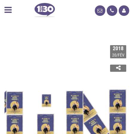
2018
20/FÉV