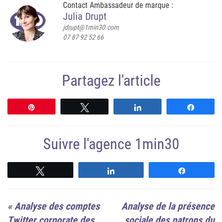
Contact Ambassadeur de marque :
Julia Drupt
jdrupt@1min30.com
07 87 92 52 66
Partagez l'article
Épingle
Tweetez
Partagez
Partag
Suivre l'agence 1min30
Suivre
Suivre
Suivre
«
Analyse des comptes
Analyse de la présence
Twitter corporate des
sociale des patrons du