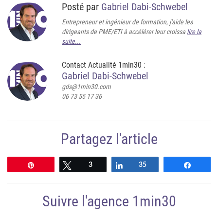
Posté par
Gabriel Dabi-Schwebel
Entrepreneur et ingénieur de formation, j'aide les
dirigeants de PME/ETI à accélérer leur croissa
lire la
suite...
Contact Actualité 1min30 :
Gabriel Dabi-Schwebel
gds@1min30.com
06 73 55 17 36
Partagez l'article
Épingle
Tweetez
3
Partagez
35
Partag
Suivre l'agence 1min30