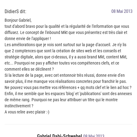
DidierS dit:
08 Mai 2013
Bonjour Gabriel,
tout d'abord bravo pour la qualité et la régularité de l'information que vous
diffusez. Le concept de l'inbound Mkt que vous présentez est très clair et
donne envie de l'appliquer !
Les améliorations que je vois sont surtout sur la page d'accueil. Je n'y lis
que 2 comptences que sont la création de sites web et les conseils et
stratégie digitale, alors que ci-dessus, il y a aussi brand Mkt, content Mkt,
etc... Pourquoi ne pas y afficher toutes vos compétences clefs, et ce
comment elles se déclinent ?
Si la lecture de la page, avec cet entonnoir très réussi, donne envie d'en
savoir plus, il me manque vos réalisations concretes pour franchir le pas.
Ne pouvez vous pas mettre vos références + qq mots clef et le lien ad hoc ?
Enfin, il me semble que les espaces 'blog' et 'publications' sont des annexes
de même rang. Pourquoi ne pas leur attribuer un titre qui le montre
instinctivement ?
A vous relire avec plaisir :-)
Gabriel Dabi-Schwebel
08 Mai 2013