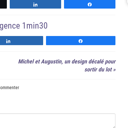
z
Partagez
Partagez
'agence 1min30
Suivre
Suivre
Michel et Augustin, un design décalé pour
sortir du lot
»
ommenter