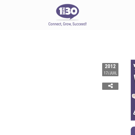
2012
17/JUIL