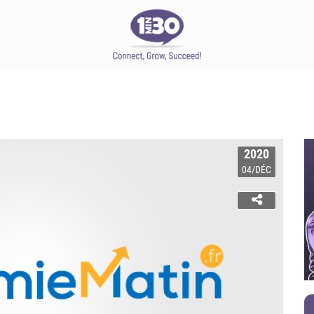
2020
04/DÉC