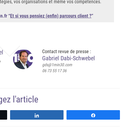
ratégies, vos organisations et même vos compétences.
n.fr “
Et si vous pensiez (enfin) parcours client ?
”
el
Contact revue de presse :
Gabriel Dabi-Schwebel
e
gds@1min30.com
06 73 55 17 36
ez l'article
z
Partagez
Partagez