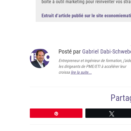
boîte à outil marketing pour réinventer vos st
Extrait d’article publié sur le site economiemati
Posté par
Gabriel Dabi-Schweb
Entrepreneur et ingénieur de formation, j'aid
les dirigeants de PME/ETI à accélérer leur
croissa
lire la suite...
Partag
Épingle
Tweete