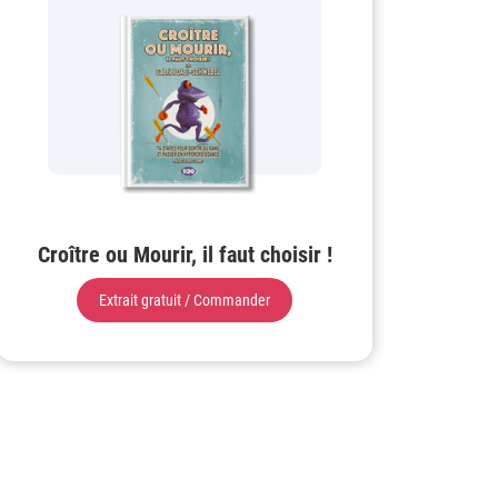
Croître ou Mourir, il faut choisir !
Extrait gratuit / Commander