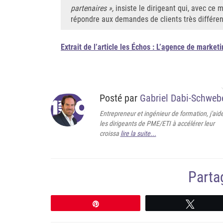
partenaires »,
insiste le dirigeant qui, avec ce
répondre aux demandes de clients très différen
Extrait de l’article les Échos : L’agence de market
Posté par
Gabriel Dabi-Schweb
Entrepreneur et ingénieur de formation, j'aid
les dirigeants de PME/ETI à accélérer leur
croissa
lire la suite...
Partag
Épingle
Tweete