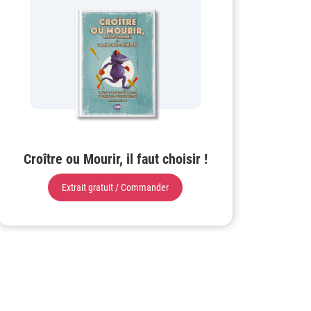
Croître ou Mourir, il faut choisir !
Extrait gratuit / Commander