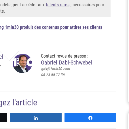
 modèle, peut accéder aux
talents rares
, nécessaires pour
ts.
ing 1min30 produit des contenus pour attirer ses clients
el
Contact revue de presse :
Gabriel Dabi-Schwebel
e
gds@1min30.com
06 73 55 17 36
ez l'article
z
Partagez
Partagez