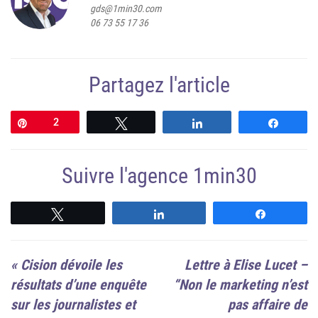
gds@1min30.com
06 73 55 17 36
Partagez l'article
Épingle
2
Tweetez
Partagez
Partag
Suivre l'agence 1min30
Suivre
Suivre
Suivre
«
Cision dévoile les
Lettre à Elise Lucet –
résultats d’une enquête
“Non le marketing n’est
sur les journalistes et
pas affaire de