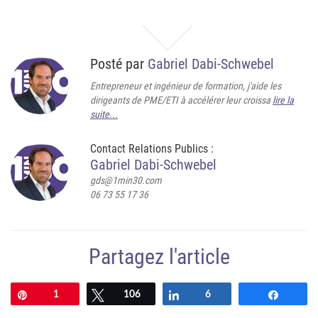
Posté par
Gabriel Dabi-Schwebel
Entrepreneur et ingénieur de formation, j'aide les
dirigeants de PME/ETI à accélérer leur croissa
lire la
suite...
Contact Relations Publics :
Gabriel Dabi-Schwebel
gds@1min30.com
06 73 55 17 36
Partagez l'article
Épingle
1
Tweetez
106
Partagez
6
Partag