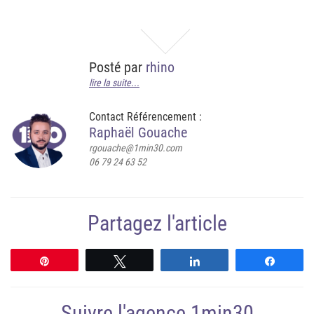
Posté par
rhino
lire la suite...
Contact Référencement :
Raphaël Gouache
rgouache@1min30.com
06 79 24 63 52
Partagez l'article
Épingle
Tweetez
Partagez
Partag
Suivre l'agence 1min30