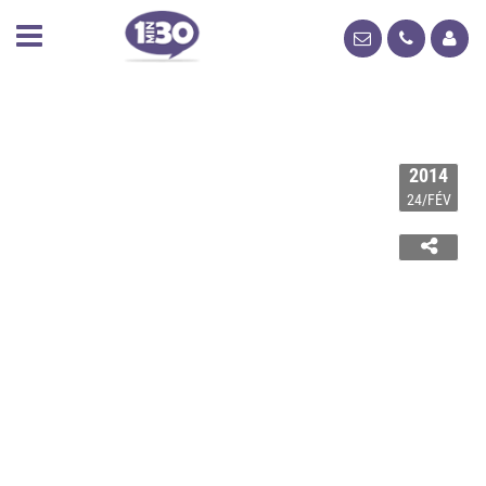
2014
24/FÉV