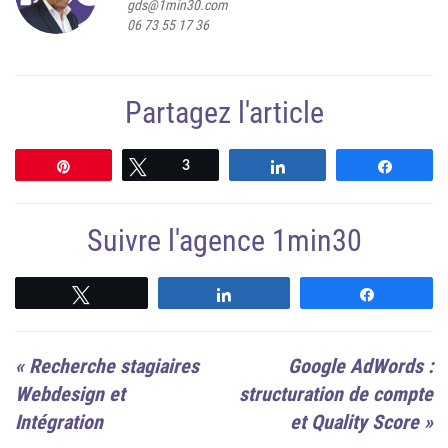
gds@1min30.com
06 73 55 17 36
Partagez l'article
Épingle
Tweetez
3
Partagez
Partag
Suivre l'agence 1min30
Suivre
Suivre
Suivre
«
Recherche stagiaires
Google AdWords :
Webdesign et
structuration de compte
Intégration
et Quality Score
»