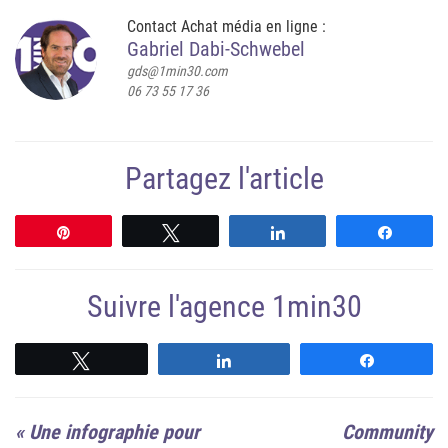
Contact Achat média en ligne :
Gabriel Dabi-Schwebel
gds@1min30.com
06 73 55 17 36
Partagez l'article
Épingle
Tweetez
Partagez
Partag
Suivre l'agence 1min30
Suivre
Suivre
Suivre
«
Une infographie pour
Community