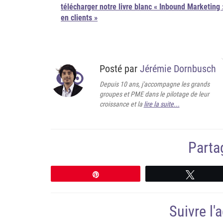
télécharger notre livre blanc « Inbound Marketing
en clients »
Posté par
Jérémie Dornbusch
Depuis 10 ans, j'accompagne les grands
groupes et PME dans le pilotage de leur
croissance et la
lire la suite...
Partag
Épingle
Tweete
Suivre l