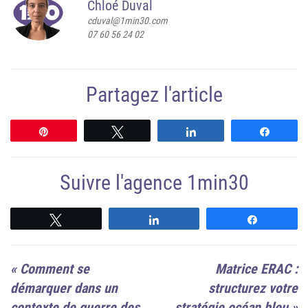
Chloé Duval
cduval@1min30.com
07 60 56 24 02
Partagez l'article
Épingle
Tweetez
Partagez
Partag
Suivre l'agence 1min30
Suivre
Suivre
Suivre
«
Comment se
Matrice ERAC :
démarquer dans un
structurez votre
contexte de guerre des
stratégie océan bleu
»