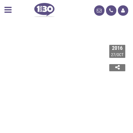
2016
27/OCT