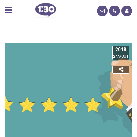
2018
24/AOÛT