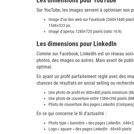
Les dimensions pour YouTube
Sur YouTube, les images servent à optimiser son pr
Image d’un lien web sur Facebook 2560×1440 pixels
1546×523 px.
Image d’aperçu 1280×720 pixels (ratio 16:9).
Les dimensions pour LinkedIn
Comme sur Facebook, LinkedIn est un réseau socia
photos, des images ou autres. Mais avant de publier 
optimal.
En ayant un profil parfaitement réglé avec des i
chances de résultats en social selling ou recherch
Une photo de profil en 400×400 pixels minimum (8
Une photo de couverture entre 1584×396 pixels (8
Photo de couverture des pages LinkedIn (Company) 
En ce qui concerne le fil d’actualité :
Photo type « bannière » des pages LinkedIn : 646×
Logo « square » des pages LinkedIn : 60×60 pixels