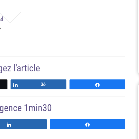
el
e
ez l'article
z
Partagez
36
Partagez
'agence 1min30
Suivre
Suivre