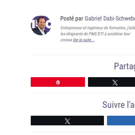
Posté par
Gabriel Dabi-Schweb
Entrepreneur et ingénieur de formation, j'aid
les dirigeants de PME/ETI à accélérer leur
croissa
lire la suite...
Partag
Épingle
Tweete
Suivre l
Suivre