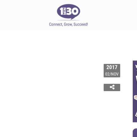
2017
02/NOV