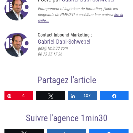
Entrepreneur et ingénieur de formation, j'aide les
dirigeants de PME/ETI à accélérer leur croissa
lire la
suite...
Contact Inbound Marketing :
Gabriel Dabi-Schwebel
gds@1min30.com
06 73 55 17 36
Partagez l'article
Épingle
4
Tweetez
Partagez
107
Partag
Suivre l'agence 1min30