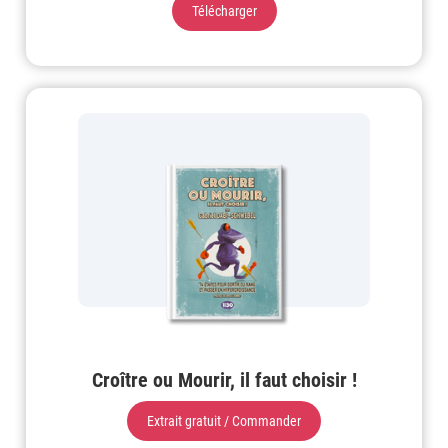
Télécharger
Croître ou Mourir, il faut choisir !
Extrait gratuit / Commander