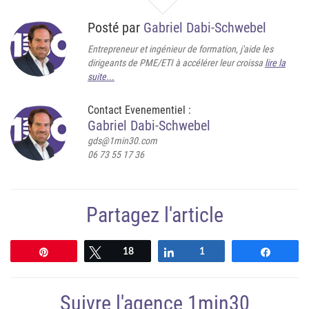
Posté par
Gabriel Dabi-Schwebel
Entrepreneur et ingénieur de formation, j'aide les
dirigeants de PME/ETI à accélérer leur croissa
lire la
suite...
Contact Evenementiel :
Gabriel Dabi-Schwebel
gds@1min30.com
06 73 55 17 36
Partagez l'article
Épingle
Tweetez
18
Partagez
1
Partag
Suivre l'agence 1min30