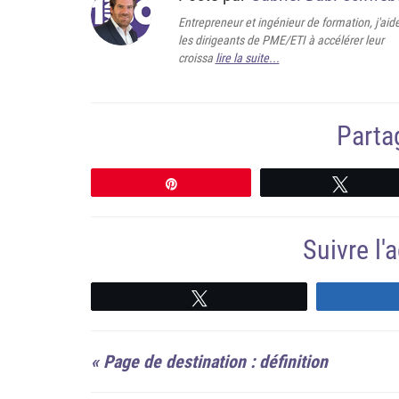
Entrepreneur et ingénieur de formation, j'aid
les dirigeants de PME/ETI à accélérer leur
croissa
lire la suite...
Partag
Épingle
Tweete
Suivre l
Suivre
«
Page de destination : définition