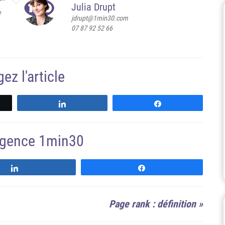
Julia Drupt
e
jdrupt@1min30.com
07 87 92 52 66
ez l'article
z
Partagez
Partagez
'agence 1min30
Suivre
Suivre
Page rank : définition
»