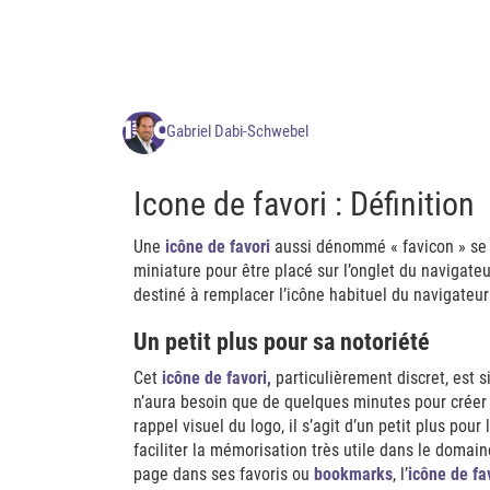
Gabriel Dabi-Schwebel
Icone de favori : Définition
Une
ic
ô
ne de favori
aussi dénommé « favicon » se m
miniature pour être placé sur l’onglet du navigate
destiné à remplacer l’icône habituel du navigateur u
Un petit plus pour sa notoriété
Cet
ic
ô
ne de favori,
particulièrement discret, est 
n’aura besoin que de quelques minutes pour crée
rappel visuel du logo, il s’agit d’un petit plus pou
faciliter la mémorisation très utile dans le domai
page dans ses favoris ou
bookmarks
, l’
ic
ô
ne de fa