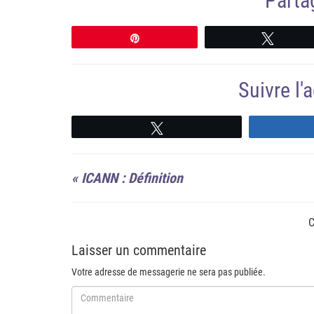
Partag
Épingle
Tweete
Suivre l
Suivre
«
ICANN : Définition
C
Laisser un commentaire
Votre adresse de messagerie ne sera pas publiée.