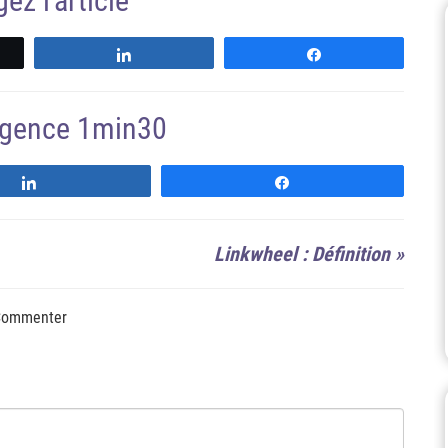
ez l'article
z
Partagez
Partagez
'agence 1min30
Suivre
Suivre
Linkwheel : Définition
»
ommenter