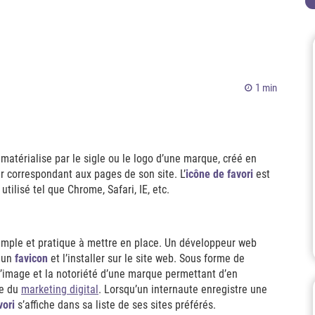
1 min
atérialise par le sigle ou le logo d’une marque, créé en
ur correspondant aux pages de son site. L’
ic
ô
ne de favori
est
tilisé tel que Chrome, Safari, IE, etc.
simple et pratique à mettre en place. Un développeur web
r un
favicon
et l’installer sur le site web. Sous forme de
r l’image et la notoriété d’une marque permettant d’en
ne du
marketing digital
. Lorsqu’un internaute enregistre une
vori
s’affiche dans sa liste de ses sites préférés.