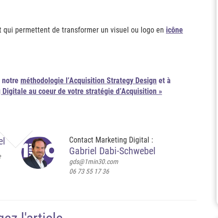
net qui permettent de transformer un visuel ou logo en
ic
ô
ne
r notre
méthodologie l’Acquisition Strategy Design
et à
 Digitale au coeur de votre stratégie d’Acquisition »
el
Contact Marketing Digital :
Gabriel Dabi-Schwebel
e
gds@1min30.com
06 73 55 17 36