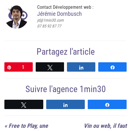
Contact Développement web :
Jérémie Dornbusch
jd@1min30.com
07 85 92 87 77
Partagez l'article
Épingle
1
Tweetez
Partagez
Partag
Suivre l'agence 1min30
Suivre
Suivre
Suivre
«
Free to Play, une
Vin ou web, il faut